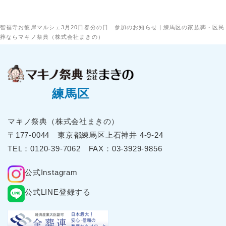
2026年1月
2025年12月
智福寺お彼岸マルシェ3月20日春分の日 参加のお知らせ | 練馬区の家族葬・区民
葬ならマキノ祭典（株式会社まきの）
2025年11月
2025年10月
2025年9月
2025年8月
練馬区
2025年7月
2025年6月
マキノ祭典（株式会社まきの）
2025年5月
〒177-0044 東京都練⾺区上⽯神井 4-9-24
2025年4月
TEL：
0120-39-7062
FAX：03-3929-9856
2025年3月
公式Instagram
2025年2月
2025年1月
公式LINE登録する
2024年12月
2024年11月