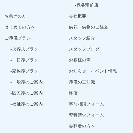
-保谷駅前店
2023年6月
お急ぎの方
会社概要
2023年5月
2023年3月
はじめての方へ
供花・供物のご注文
2023年2月
ご葬儀プラン
スタッフ紹介
2022年12月
-火葬式プラン
スタッフブログ
2022年10月
2022年9月
-一日葬プラン
お客様の声
2022年8月
-家族葬プラン
お知らせ・イベント情報
2022年7月
-一般葬のご案内
葬儀の豆知識
2022年5月
-区民葬のご案内
終活
2022年4月
2022年3月
-福祉葬のご案内
事前相談フォーム
2022年2月
資料請求フォーム
2022年1月
会葬者の方へ
2021年12月