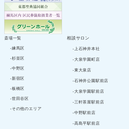
2024年10月
2024年9月
2024年8月
2024年7月
2024年6月
相談サロン
斎場一覧
2024年5月
-練馬区
-上石神井本社
2024年4月
-杉並区
-大泉学園町店
2024年3月
-中野区
-東大泉店
2024年2月
-新宿区
2024年1月
-石神井公園駅前店
2023年12月
-板橋区
-大泉学園駅前店
2023年11月
-世田谷区
-三軒茶屋駅前店
2023年10月
-その他のエリア
2023年9月
-中野駅前店
2023年8月
-高島平駅前店
2023年7月