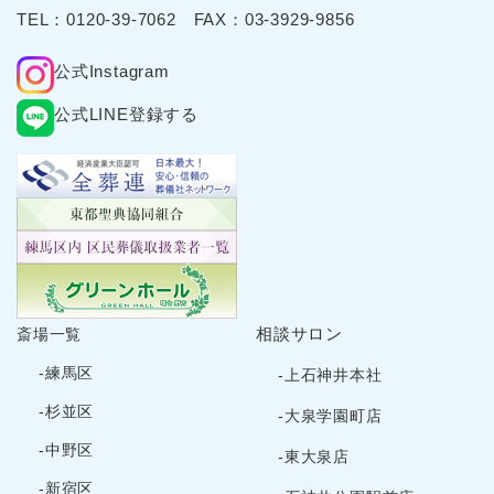
2025年4月
TEL：
0120-39-7062
FAX：03-3929-9856
2025年3月
公式Instagram
2025年2月
2025年1月
公式LINE登録する
2024年12月
2024年11月
2024年10月
2024年9月
2024年8月
2024年7月
2024年6月
相談サロン
斎場一覧
2024年5月
-練馬区
-上石神井本社
2024年4月
-杉並区
-大泉学園町店
2024年3月
-中野区
-東大泉店
2024年2月
-新宿区
2024年1月