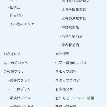
-石神井公園駅前店
2023年12月
-板橋区
-大泉学園駅前店
2023年11月
-世田谷区
-三軒茶屋駅前店
2023年10月
-その他のエリア
2023年9月
-中野駅前店
2023年8月
-高島平駅前店
2023年7月
-保谷駅前店
2023年6月
お急ぎの方
会社概要
2023年5月
2023年3月
はじめての方へ
供花・供物のご注文
2023年2月
ご葬儀プラン
スタッフ紹介
2022年12月
-火葬式プラン
スタッフブログ
2022年10月
2022年9月
-一日葬プラン
お客様の声
2022年8月
-家族葬プラン
お知らせ・イベント情報
2022年7月
-一般葬のご案内
葬儀の豆知識