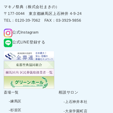
2025年6月
マキノ祭典（株式会社まきの）
2025年5月
〒177-0044 東京都練⾺区上⽯神井 4-9-24
2025年4月
TEL：
0120-39-7062
FAX：03-3929-9856
2025年3月
公式Instagram
2025年2月
2025年1月
公式LINE登録する
2024年12月
2024年11月
2024年10月
2024年9月
2024年8月
2024年7月
2024年6月
相談サロン
斎場一覧
2024年5月
-練馬区
-上石神井本社
2024年4月
-杉並区
-大泉学園町店