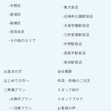
2024年3月
-中野区
-東大泉店
2024年2月
-新宿区
2024年1月
-石神井公園駅前店
2023年12月
-板橋区
-大泉学園駅前店
2023年11月
-世田谷区
-三軒茶屋駅前店
2023年10月
-その他のエリア
2023年9月
-中野駅前店
2023年8月
-高島平駅前店
2023年7月
-保谷駅前店
2023年6月
お急ぎの方
会社概要
2023年5月
2023年3月
はじめての方へ
供花・供物のご注文
2023年2月
ご葬儀プラン
スタッフ紹介
2022年12月
-火葬式プラン
スタッフブログ
2022年10月
2022年9月
-一日葬プラン
お客様の声