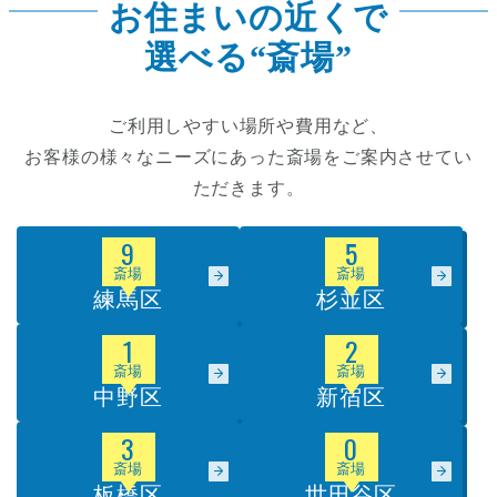
お住まいの近くで
選べる“斎場”
ご利用しやすい場所や費用など、
お客様の様々なニーズにあった斎場をご案内させてい
ただきます。
9
5
斎場
斎場
練馬区
杉並区
1
2
斎場
斎場
中野区
新宿区
3
0
斎場
斎場
板橋区
世田谷区