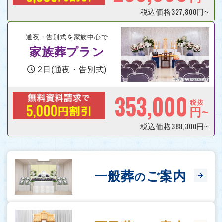
327,800
税込価格
円~
通夜・告別式を家族中心で
家族葬プラン
2日(通夜・告別式)
353,000
税抜
円~
388,300
税込価格
円~
一般葬
ご案内
の