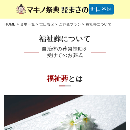
世田谷区
HOME
>
斎場一覧
>
世田谷区
>
ご葬儀プラン
>
福祉葬について
福祉葬について
自治体の葬祭扶助を
受けてのお葬式
福祉葬
とは