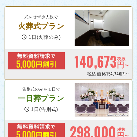
式をせず少人数で
火葬式プラン
1日(火葬のみ)
140,673
税抜
円~
154,740
税込価格
円~
告別式のみを１日で
一日葬プラン
1日(告別式)
298,000
税抜
円~