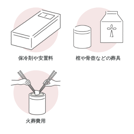
保冷剤や安置料
棺や骨壺などの葬具
火葬費用