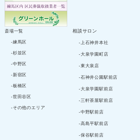
相談サロン
斎場一覧
-練馬区
-上石神井本社
-杉並区
-大泉学園町店
-中野区
-東大泉店
-新宿区
-石神井公園駅前店
-板橋区
-大泉学園駅前店
-世田谷区
-三軒茶屋駅前店
-その他のエリア
-中野駅前店
-高島平駅前店
-保谷駅前店