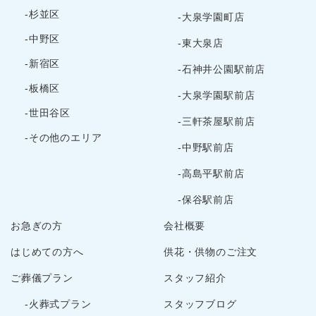
-杉並区
-大泉学園町店
-中野区
-東大泉店
-新宿区
-石神井公園駅前店
-板橋区
-大泉学園駅前店
-世田谷区
-三軒茶屋駅前店
-その他のエリア
-中野駅前店
-高島平駅前店
-保谷駅前店
お急ぎの方
会社概要
はじめての方へ
供花・供物のご注文
ご葬儀プラン
スタッフ紹介
-火葬式プラン
スタッフブログ