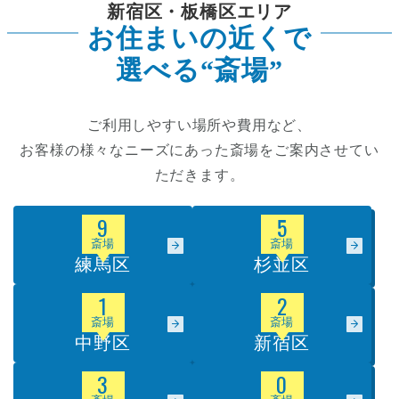
新宿区・板橋区エリア
お住まいの近くで
選べる“斎場”
ご利用しやすい場所や費用など、
お客様の様々なニーズにあった斎場をご案内させてい
ただきます。
9
5
斎場
斎場
練馬区
杉並区
1
2
斎場
斎場
中野区
新宿区
3
0