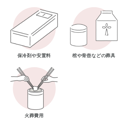
保冷剤や安置料
棺や骨壺などの葬具
火葬費用