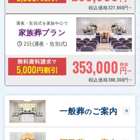
327,800
税込価格
円~
通夜・告別式を家族中心で
家族葬プラン
2日(通夜・告別式)
353,000
税抜
円~
388,300
税込価格
円~
一般葬
ご案内
の