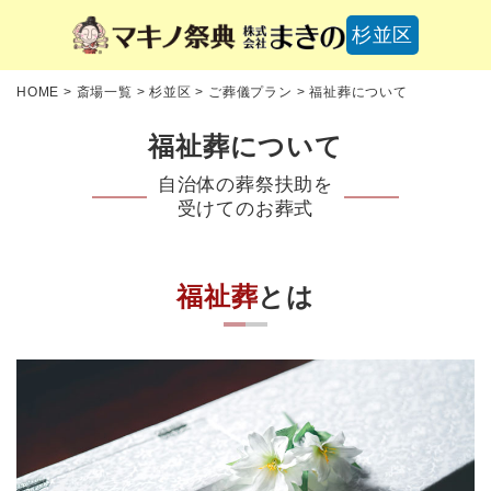
杉並区
HOME
>
斎場一覧
>
杉並区
>
ご葬儀プラン
>
福祉葬について
福祉葬について
自治体の葬祭扶助を
受けてのお葬式
福祉葬
とは