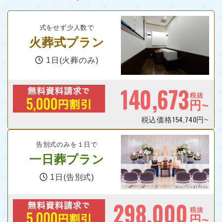
式をせず少人数で
火葬式プラン
1日(火葬のみ)
140,673
税抜
円~
154,740
税込価格
円~
告別式のみを１日で
一日葬プラン
1日(告別式)
298,000
税抜
円~