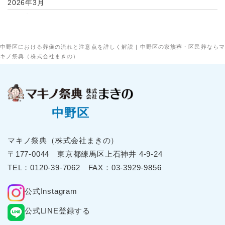
2026年3月
2026年2月
2026年1月
2025年12月
中野区における葬儀の流れと注意点を詳しく解説 | 中野区の家族葬・区民葬ならマ
キノ祭典（株式会社まきの）
2025年11月
2025年10月
2025年9月
2025年8月
中野区
2025年7月
2025年6月
マキノ祭典（株式会社まきの）
2025年5月
〒177-0044 東京都練⾺区上⽯神井 4-9-24
2025年4月
TEL：
0120-39-7062
FAX：03-3929-9856
2025年3月
公式Instagram
2025年2月
2025年1月
公式LINE登録する
2024年12月