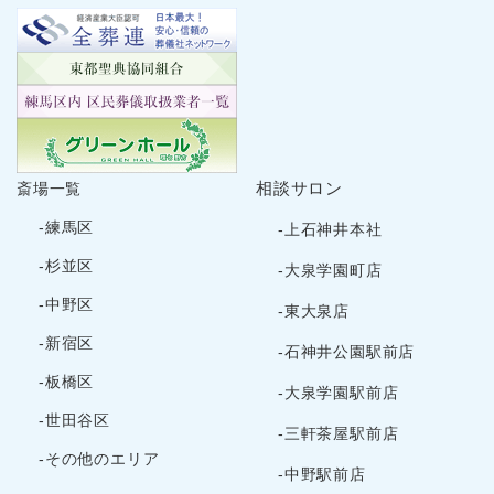
2024年11月
2024年10月
2024年9月
2024年8月
2024年7月
2024年6月
相談サロン
斎場一覧
2024年5月
-練馬区
-上石神井本社
2024年4月
-杉並区
-大泉学園町店
2024年3月
-中野区
-東大泉店
2024年2月
-新宿区
2024年1月
-石神井公園駅前店
2023年12月
-板橋区
-大泉学園駅前店
2023年11月
-世田谷区
-三軒茶屋駅前店
2023年10月
-その他のエリア
2023年9月
-中野駅前店