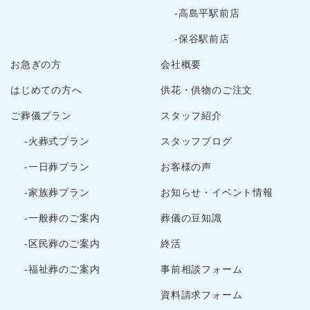
2023年8月
-高島平駅前店
2023年7月
-保谷駅前店
2023年6月
お急ぎの方
会社概要
2023年5月
2023年3月
はじめての方へ
供花・供物のご注文
2023年2月
ご葬儀プラン
スタッフ紹介
2022年12月
-火葬式プラン
スタッフブログ
2022年10月
2022年9月
-一日葬プラン
お客様の声
2022年8月
-家族葬プラン
お知らせ・イベント情報
2022年7月
-一般葬のご案内
葬儀の豆知識
2022年5月
-区民葬のご案内
終活
2022年4月
2022年3月
-福祉葬のご案内
事前相談フォーム
2022年2月
資料請求フォーム
2022年1月