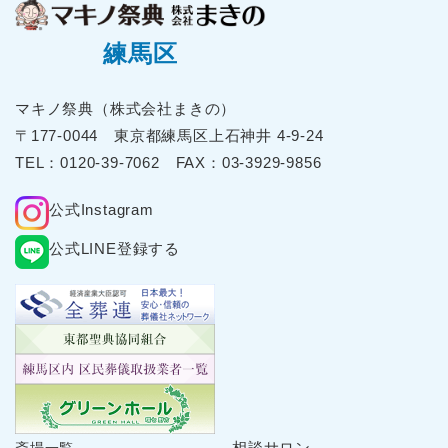
2025年9月
2025年8月
練馬区
2025年7月
2025年6月
マキノ祭典（株式会社まきの）
2025年5月
〒177-0044 東京都練⾺区上⽯神井 4-9-24
2025年4月
TEL：
0120-39-7062
FAX：03-3929-9856
2025年3月
公式Instagram
2025年2月
2025年1月
公式LINE登録する
2024年12月
2024年11月
2024年10月
2024年9月
2024年8月
2024年7月
2024年6月
相談サロン
斎場一覧