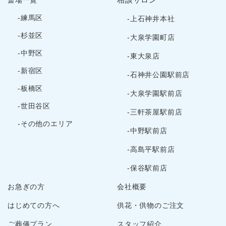
2024年5月
-練馬区
-上石神井本社
2024年4月
-杉並区
-大泉学園町店
2024年3月
-中野区
-東大泉店
2024年2月
-新宿区
2024年1月
-石神井公園駅前店
2023年12月
-板橋区
-大泉学園駅前店
2023年11月
-世田谷区
-三軒茶屋駅前店
2023年10月
-その他のエリア
2023年9月
-中野駅前店
2023年8月
-高島平駅前店
2023年7月
-保谷駅前店
2023年6月
お急ぎの方
会社概要
2023年5月
2023年3月
はじめての方へ
供花・供物のご注文
2023年2月
ご葬儀プラン
スタッフ紹介