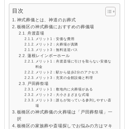
目次
神式葬儀とは、神道のお葬式
板橋区の神式葬儀におすすめの葬儀場
舟渡斎場
メリット1：安価な費用
メリット2：火葬場が真隣
メリット3：無料送迎バス
蓮根レインボーホール
メリット1：舟渡斎場に引けを取らない安価な
料金
メリット2：駅から徒歩2分のアクセス
メリット3：充実の会館設備と料理
戸田葬祭場
メリット1：敷地内に火葬場がある
メリット2：大小さまざまな式場
メリット3：誰もが知っている参列しやすい斎
場
板橋区の神式葬儀の火葬場は「戸田葬祭場」一
択
板橋区の家族葬や斎場探しでお悩みの方はマキ