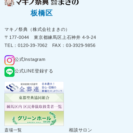
2025年8月
板橋区
2025年7月
2025年6月
マキノ祭典（株式会社まきの）
2025年5月
〒177-0044 東京都練⾺区上⽯神井 4-9-24
2025年4月
TEL：
0120-39-7062
FAX：03-3929-9856
2025年3月
公式Instagram
2025年2月
2025年1月
公式LINE登録する
2024年12月
2024年11月
2024年10月
2024年9月
2024年8月
2024年7月
2024年6月
相談サロン
斎場一覧