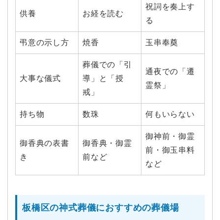
祝詞を奏上す
供養
お経を読む
る
弔意の示し方
焼香
玉串奉奠
葬儀での「引
通夜での「遷
大事な儀式
導」と「授
霊祭」
戒」
持ち物
数珠
何もいらない
御神前・御霊
御香典の表書
御香典・御霊
前・御玉串料
き
前など
など
板橋区の神式葬儀におすすめの葬儀場