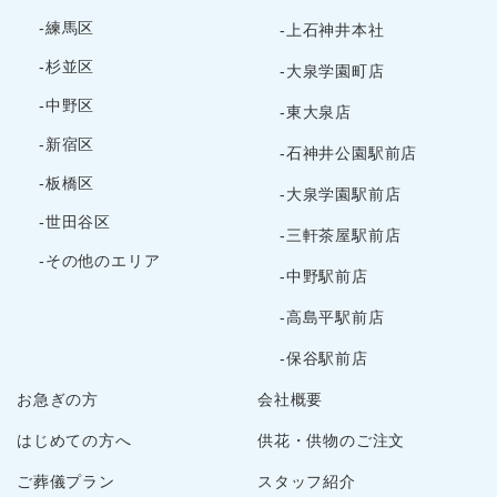
2024年5月
-練馬区
-上石神井本社
2024年4月
-杉並区
-大泉学園町店
2024年3月
-中野区
-東大泉店
2024年2月
-新宿区
2024年1月
-石神井公園駅前店
2023年12月
-板橋区
-大泉学園駅前店
2023年11月
-世田谷区
-三軒茶屋駅前店
2023年10月
-その他のエリア
2023年9月
-中野駅前店
2023年8月
-高島平駅前店
2023年7月
-保谷駅前店
2023年6月
お急ぎの方
会社概要
2023年5月
2023年3月
はじめての方へ
供花・供物のご注文
2023年2月
ご葬儀プラン
スタッフ紹介