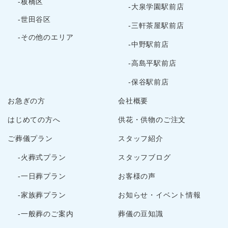
-板橋区
-大泉学園駅前店
2023年11月
-世田谷区
-三軒茶屋駅前店
2023年10月
-その他のエリア
2023年9月
-中野駅前店
2023年8月
-高島平駅前店
2023年7月
-保谷駅前店
2023年6月
お急ぎの方
会社概要
2023年5月
2023年3月
はじめての方へ
供花・供物のご注文
2023年2月
ご葬儀プラン
スタッフ紹介
2022年12月
-火葬式プラン
スタッフブログ
2022年10月
2022年9月
-一日葬プラン
お客様の声
2022年8月
-家族葬プラン
お知らせ・イベント情報
2022年7月
-一般葬のご案内
葬儀の豆知識
2022年5月