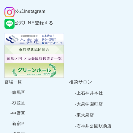
2025年3月
公式Instagram
2025年2月
2025年1月
公式LINE登録する
2024年12月
2024年11月
2024年10月
2024年9月
2024年8月
2024年7月
2024年6月
相談サロン
斎場一覧
2024年5月
-練馬区
-上石神井本社
2024年4月
-杉並区
-大泉学園町店
2024年3月
-中野区
-東大泉店
2024年2月
-新宿区
2024年1月
-石神井公園駅前店
2023年12月