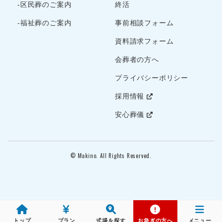
-区民葬のご案内
終活
2022年4月
2022年3月
-福祉葬のご案内
事前相談フォーム
2022年2月
資料請求フォーム
2022年1月
会葬者の方へ
2021年12月
プライバシーポリシー
2021年11月
2021年10月
採用情報
2021年9月
安心葬儀
2021年8月
2021年7月
2021年6月
© Makino. All Rights Reserved.
2021年5月
2021年4月
2021年3月
2021年2月
トップ
プラン
式場を探す
お急ぎの方へ
メニュー