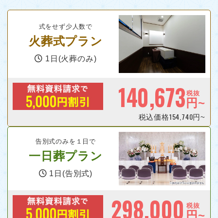
式をせず少人数で
火葬式プラン
1日(火葬のみ)
140,673
税抜
円~
154,740
税込価格
円~
告別式のみを１日で
一日葬プラン
1日(告別式)
298,000
税抜
円~