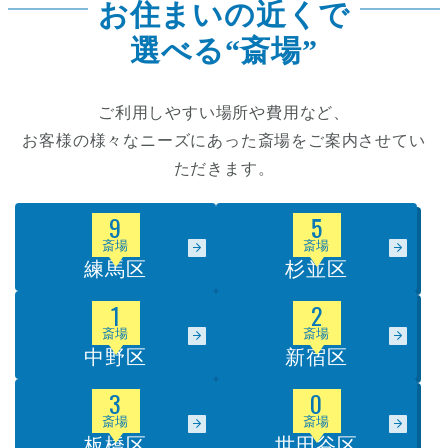
お住まいの近くで
選べる“斎場”
ご利用しやすい場所や費用など、
お客様の様々なニーズにあった斎場をご案内させてい
ただきます。
9
5
斎場
斎場
練馬区
杉並区
1
2
斎場
斎場
中野区
新宿区
3
0
斎場
斎場
板橋区
世田谷区