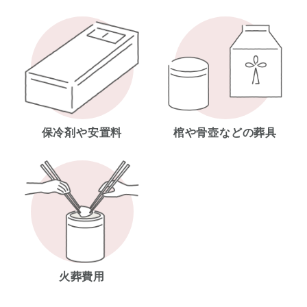
保冷剤や安置料
棺や骨壺などの葬具
火葬費用