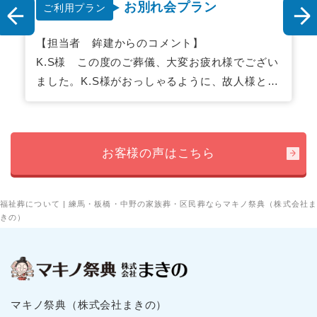
本葬プラン
ご利用プラン
【担当者山口からのコメント】
E.T様
この度は大切なご家族のお見送りという人生の
節目に、私どもを選んでいただき心より感謝申
し上げます。お褒めの言葉誠に恐縮でございま
す。皆様のお言葉を励みにこれからも精進して
お客様の声はこちら
参りますのでどうぞよろしくお願いいたしま
す。今後の諸手続き等で忙しくされることが予
想されますが、お困りなことがございましたら
福祉葬について | 練馬・板橋・中野の家族葬・区民葬ならマキノ祭典（株式会社ま
いつでもご連絡くださいませ。皆様の健康とご
きの）
多幸を心よりお祈り申し上げます。
マキノ祭典（株式会社まきの）