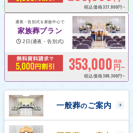
327,800
税込価格
円~
通夜・告別式を家族中心で
家族葬プラン
2日(通夜・告別式)
353,000
税抜
円~
388,300
税込価格
円~
一般葬
ご案内
の