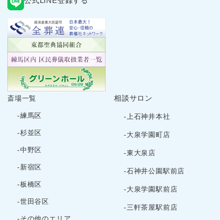
公式LINE登録する
相談サロン
斎場一覧
-練馬区
-上石神井本社
-杉並区
-大泉学園町店
-中野区
-東大泉店
-新宿区
-石神井公園駅前店
-板橋区
-大泉学園駅前店
-世田谷区
-三軒茶屋駅前店
-その他のエリア