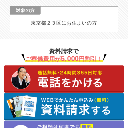
対象の方
東京都２３区にお住まいの方
資料請求で
5,000
ご葬儀費用が
円割引！