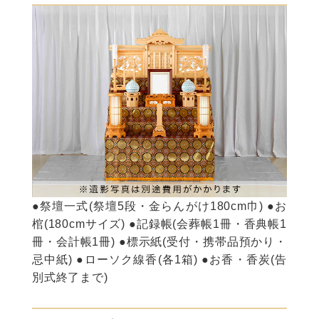
●祭壇一式(祭壇5段・金らんがけ180cm巾) ●お
棺(180cmサイズ) ●記録帳(会葬帳1冊・香典帳1
冊・会計帳1冊) ●標示紙(受付・携帯品預かり・
忌中紙) ●ローソク線香(各1箱) ●お香・香炭(告
別式終了まで)