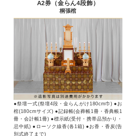
A2券（金らん4段飾）
桐張棺
●祭壇一式(祭壇4段・金らんがけ180cm巾) ●お
棺(180cmサイズ) ●記録帳(会葬帳1冊・香典帳1
冊・会計帳1冊) ●標示紙(受付・携帯品預かり・
忌中紙) ●ローソク線香(各1箱) ●お香・香炭(告
別式終了まで)