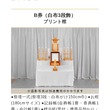
B券（白布3段飾）
プリント棺
●祭壇一式(祭壇3段・白布がけ150cm巾) ●お棺
(180cmサイズ) ●記録帳(会葬帳1冊・香典帳1
冊・会計帳1冊) ●標示紙(受付・携帯品預かり・