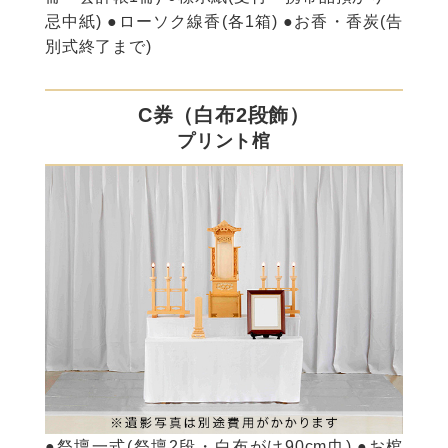
忌中紙) ●ローソク線香(各1箱) ●お香・香炭(告
別式終了まで)
C券（白布2段飾）
プリント棺
●祭壇一式(祭壇2段・白布がけ90cm巾) ●お棺