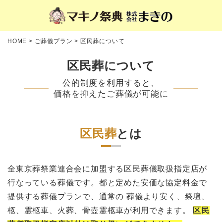
HOME
>
ご葬儀プラン
>
区民葬について
区民葬について
公的制度を利用すると、
価格を抑えたご葬儀が可能に
区民葬
とは
全東京葬祭業連合会に加盟する区民葬儀取扱指定店が
行なっている葬儀です。都と定めた安価な協定料金で
提供する葬儀プランで、通常の 葬儀より安く、祭壇、
柩、霊柩車、火葬、骨壺霊柩車が利用できます。
区民