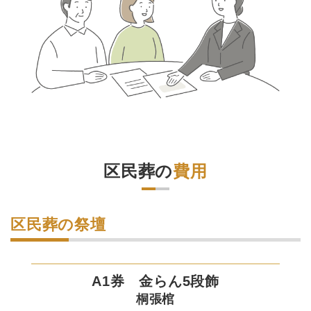
区民葬の
費用
区民葬の祭壇
A1券 金らん5段飾
桐張棺