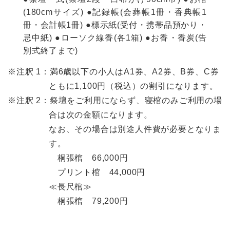
(180cmサイズ) ●記録帳(会葬帳1冊・香典帳1
冊・会計帳1冊) ●標示紙(受付・携帯品預かり・
忌中紙) ●ローソク線香(各1箱) ●お香・香炭(告
別式終了まで)
※注釈 1：満6歳以下の小人はA1券、A2券、B券、C券
ともに1,100円（税込）の割引になります。
※注釈 2：祭壇をご利用にならず、寝棺のみご利用の場
合は次の金額になります。
なお、その場合は別途人件費が必要となりま
す。
桐張棺 66,000円
プリント棺 44,000円
≪長尺棺≫
桐張棺 79,200円