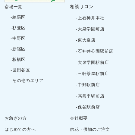
相談サロン
斎場一覧
-練馬区
-上石神井本社
-杉並区
-大泉学園町店
-中野区
-東大泉店
-新宿区
-石神井公園駅前店
-板橋区
-大泉学園駅前店
-世田谷区
-三軒茶屋駅前店
-その他のエリア
-中野駅前店
-高島平駅前店
-保谷駅前店
お急ぎの方
会社概要
はじめての方へ
供花・供物のご注文