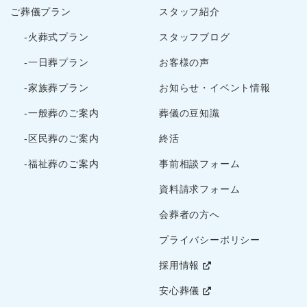
ご葬儀プラン
スタッフ紹介
2023年3月
2023年2月
-火葬式プラン
スタッフブログ
2022年12月
-一日葬プラン
お客様の声
2022年10月
-家族葬プラン
お知らせ・イベント情報
2022年9月
2022年8月
-一般葬のご案内
葬儀の豆知識
2022年7月
-区民葬のご案内
終活
2022年5月
-福祉葬のご案内
事前相談フォーム
2022年4月
資料請求フォーム
2022年3月
2022年2月
会葬者の方へ
2022年1月
プライバシーポリシー
2021年12月
採用情報
2021年11月
2021年10月
安心葬儀