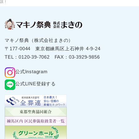
説！
2025年11月
2025年10月
2025年9月
2025年8月
マキノ祭典（株式会社まきの）
2025年7月
〒177-0044 東京都練⾺区上⽯神井 4-9-24
2025年6月
TEL：
0120-39-7062
FAX：03-3929-9856
2025年5月
2025年4月
公式Instagram
2025年3月
公式LINE登録する
2025年2月
2025年1月
2024年12月
2024年11月
2024年10月
2024年9月