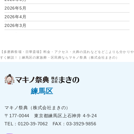
2026年5月
2026年4月
2026年3月
2026年2月
2026年1月
2025年12月
【多磨葬祭場・日華斎場】料金・アクセス・火葬の流れなどをどこよりも分かりや
すく解説！ | 練馬区の家族葬・区民葬ならマキノ祭典（株式会社まきの）
2025年11月
2025年10月
2025年9月
2025年8月
練馬区
2025年7月
2025年6月
マキノ祭典（株式会社まきの）
2025年5月
〒177-0044 東京都練⾺区上⽯神井 4-9-24
2025年4月
TEL：
0120-39-7062
FAX：03-3929-9856
2025年3月