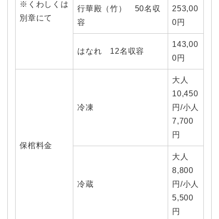
※くわしくは
行華殿（竹） 50名収
253,00
別章にて
容
0円
143,00
はなれ 12名収容
0円
大人
10,450
冷凍
円/小人
7,700
円
保棺料金
大人
8,800
冷蔵
円/小人
5,500
円