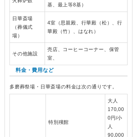
火葬炉数
基、最上等8基）
日華斎場
4室（思親殿、行華殿（松）、行
（葬儀式
華殿（竹）、はなれ）
場）
売店、コーヒーコーナー、保管
その他施設
室、
料金・費用など
多磨葬祭場・日華斎場の料金は次の通りです。
大人
170,00
0円/小
特別殯館
人
90,000