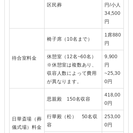
区民葬
円/小人
34,500
円
1席880
椅子席（10名まで）
円
休憩室（12名~60名）
9,900
待合室料金
※休憩室は複数あり、
円
収容人数によって費用
~25,30
が異なります。
0円
418,00
思親殿 150名収容
0円
行華殿（松） 50名収
253,00
日華斎場（葬
容
0円
儀式場）料金