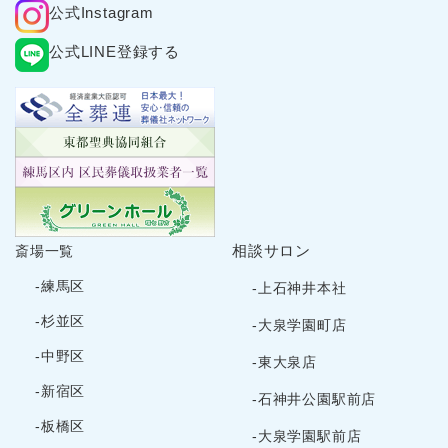
公式Instagram
2025年2月
2025年1月
公式LINE登録する
2024年12月
2024年11月
2024年10月
2024年9月
2024年8月
2024年7月
2024年6月
相談サロン
斎場一覧
2024年5月
-練馬区
-上石神井本社
2024年4月
-杉並区
-大泉学園町店
2024年3月
-中野区
-東大泉店
2024年2月
-新宿区
2024年1月
-石神井公園駅前店
2023年12月
-板橋区
-大泉学園駅前店