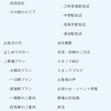
2023年11月
-世田谷区
-三軒茶屋駅前店
2023年10月
-その他のエリア
2023年9月
-中野駅前店
2023年8月
-高島平駅前店
2023年7月
-保谷駅前店
2023年6月
お急ぎの方
会社概要
2023年5月
2023年3月
はじめての方へ
供花・供物のご注文
2023年2月
ご葬儀プラン
スタッフ紹介
2022年12月
-火葬式プラン
スタッフブログ
2022年10月
2022年9月
-一日葬プラン
お客様の声
2022年8月
-家族葬プラン
お知らせ・イベント情報
2022年7月
-一般葬のご案内
葬儀の豆知識
2022年5月
-区民葬のご案内
終活
2022年4月