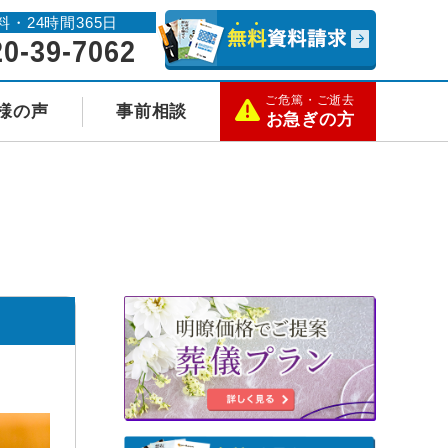
料・24時間365日
20-39-7062
ご危篤・ご逝去
様の声
事前相談
お急ぎの方