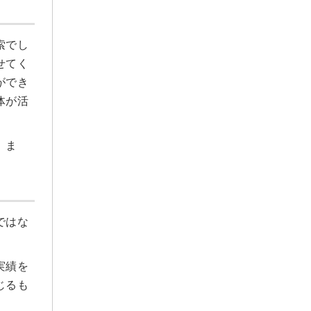
索でし
せてく
ができ
体が活
。ま
ではな
実績を
じるも