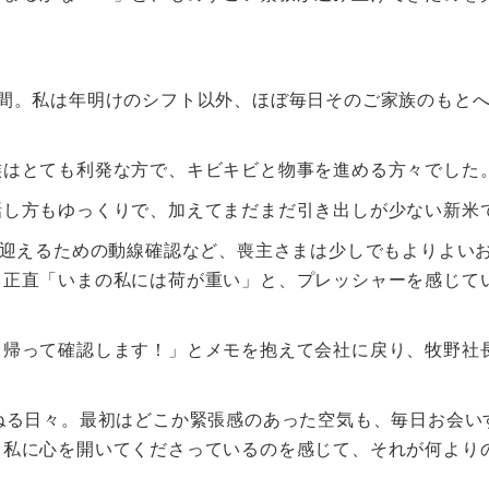
間。私は年明けのシフト以外、ほぼ毎日そのご家族のもと
族はとても利発な方で、キビキビと物事を進める方々でした
話し方もゆっくりで、加えてまだまだ引き出しが少ない新米
を迎えるための動線確認など、喪主さまは少しでもよりよい
、正直「いまの私には荷が重い」と、プレッシャーを感じて
ち帰って確認します！」とメモを抱えて会社に戻り、牧野社
ねる日々。最初はどこか緊張感のあった空気も、毎日お会い
も私に心を開いてくださっているのを感じて、それが何より