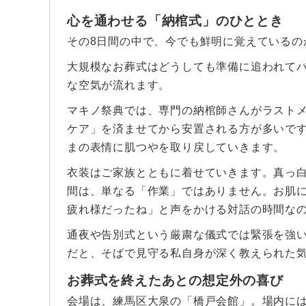
心を通わせる「納棺式」のひととき
その8日間の中で、今でも鮮明に覚えているの
大規模なお葬式はどうしても準備に追われて
な空気が流れます。
マキノ祭典では、専門の納棺師さんがラスト
ケア」を済ませてから安置される方が多いで
まの表情に肌つやを取り戻していきます。
衣装はご家族とともに着せていきます。真っ
間は、単なる「作業」ではありません。お肌
疲れ様だったね」と声をかける対話の時間な
通夜や告別式という厳粛な儀式では緊張を強
だと、そばで見守る私自身が深く教えられた
お葬式を終えたあとの想定外の喜び
会場は、練馬区大泉の「橋戸会館」。場内には