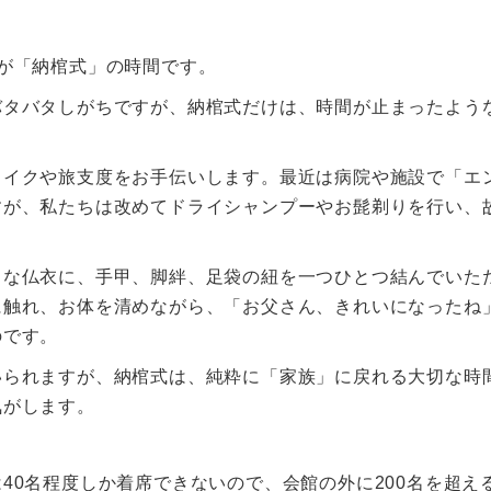
が「納棺式」の時間です。
バタバタしがちですが、納棺式だけは、時間が止まったよう
メイクや旅支度をお手伝いします。最近は病院や施設で「エ
すが、私たちは改めてドライシャンプーやお髭剃りを行い、
白な仏衣に、手甲、脚絆、足袋の紐を一つひとつ結んでいた
に触れ、お体を清めながら、「お父さん、きれいになったね
のです。
いられますが、納棺式は、純粋に「家族」に戻れる大切な時
気がします。
40名程度しか着席できないので、会館の外に200名を超え